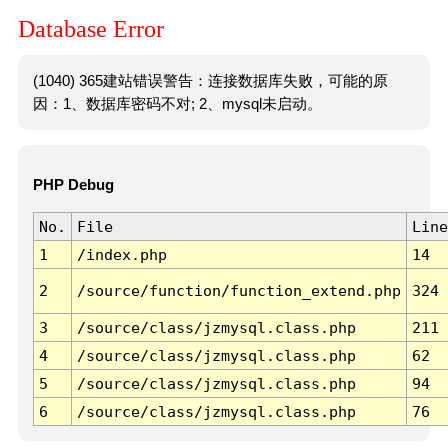
Database Error
(1040) 365建站错误警告：连接数据库失败，可能的原
因：1、数据库密码不对; 2、mysql未启动。
PHP Debug
No.
File
Line
1
/index.php
14
2
/source/function/function_extend.php
324
3
/source/class/jzmysql.class.php
211
4
/source/class/jzmysql.class.php
62
5
/source/class/jzmysql.class.php
94
6
/source/class/jzmysql.class.php
76