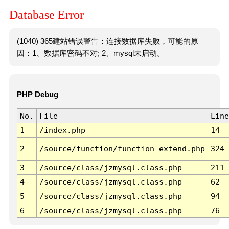
Database Error
(1040) 365建站错误警告：连接数据库失败，可能的原
因：1、数据库密码不对; 2、mysql未启动。
PHP Debug
No.
File
Line
1
/index.php
14
2
/source/function/function_extend.php
324
3
/source/class/jzmysql.class.php
211
4
/source/class/jzmysql.class.php
62
5
/source/class/jzmysql.class.php
94
6
/source/class/jzmysql.class.php
76