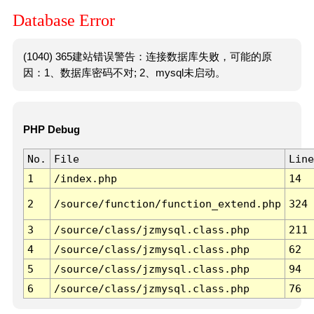
Database Error
(1040) 365建站错误警告：连接数据库失败，可能的原
因：1、数据库密码不对; 2、mysql未启动。
PHP Debug
No.
File
Line
1
/index.php
14
2
/source/function/function_extend.php
324
3
/source/class/jzmysql.class.php
211
4
/source/class/jzmysql.class.php
62
5
/source/class/jzmysql.class.php
94
6
/source/class/jzmysql.class.php
76