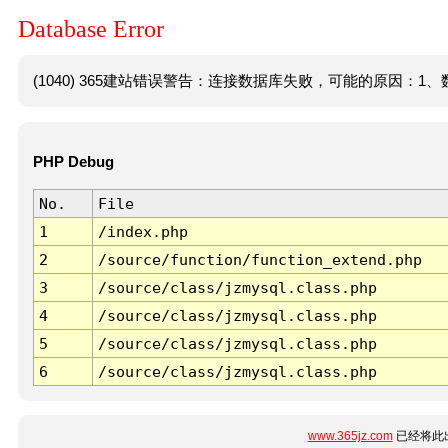
Database Error
(1040) 365建站错误警告：连接数据库失败，可能的原因：1、数
PHP Debug
No.
File
1
/index.php
2
/source/function/function_extend.php
3
/source/class/jzmysql.class.php
4
/source/class/jzmysql.class.php
5
/source/class/jzmysql.class.php
6
/source/class/jzmysql.class.php
www.365jz.com
已经将此