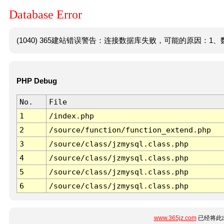
Database Error
(1040) 365建站错误警告：连接数据库失败，可能的原因：1、数
PHP Debug
No.
File
1
/index.php
2
/source/function/function_extend.php
3
/source/class/jzmysql.class.php
4
/source/class/jzmysql.class.php
5
/source/class/jzmysql.class.php
6
/source/class/jzmysql.class.php
www.365jz.com
已经将此