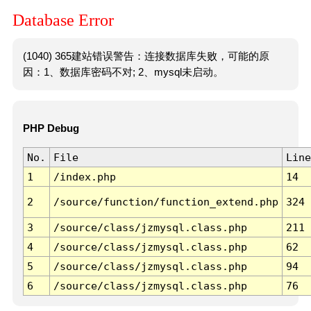
Database Error
(1040) 365建站错误警告：连接数据库失败，可能的原
因：1、数据库密码不对; 2、mysql未启动。
PHP Debug
No.
File
Line
1
/index.php
14
2
/source/function/function_extend.php
324
3
/source/class/jzmysql.class.php
211
4
/source/class/jzmysql.class.php
62
5
/source/class/jzmysql.class.php
94
6
/source/class/jzmysql.class.php
76