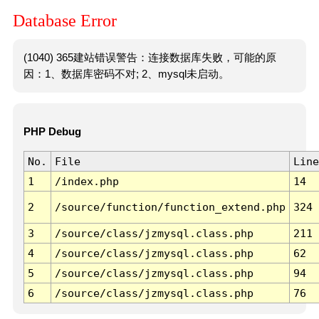
Database Error
(1040) 365建站错误警告：连接数据库失败，可能的原
因：1、数据库密码不对; 2、mysql未启动。
PHP Debug
No.
File
Line
1
/index.php
14
2
/source/function/function_extend.php
324
3
/source/class/jzmysql.class.php
211
4
/source/class/jzmysql.class.php
62
5
/source/class/jzmysql.class.php
94
6
/source/class/jzmysql.class.php
76