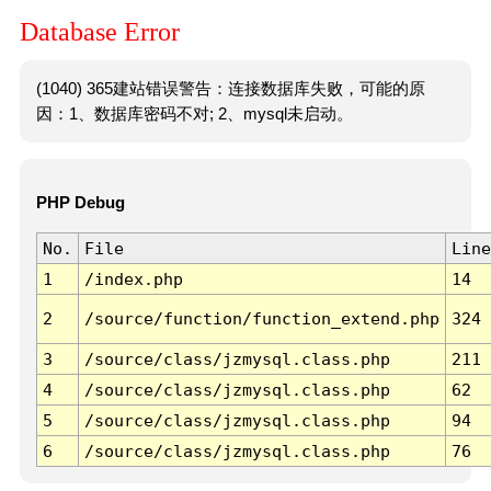
Database Error
(1040) 365建站错误警告：连接数据库失败，可能的原
因：1、数据库密码不对; 2、mysql未启动。
PHP Debug
No.
File
Line
1
/index.php
14
2
/source/function/function_extend.php
324
3
/source/class/jzmysql.class.php
211
4
/source/class/jzmysql.class.php
62
5
/source/class/jzmysql.class.php
94
6
/source/class/jzmysql.class.php
76