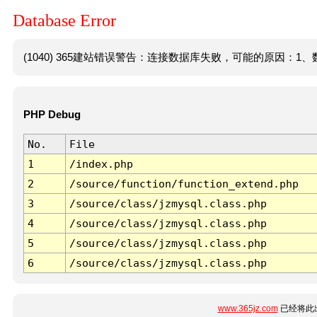
Database Error
(1040) 365建站错误警告：连接数据库失败，可能的原因：1、数
PHP Debug
No.
File
1
/index.php
2
/source/function/function_extend.php
3
/source/class/jzmysql.class.php
4
/source/class/jzmysql.class.php
5
/source/class/jzmysql.class.php
6
/source/class/jzmysql.class.php
www.365jz.com
已经将此