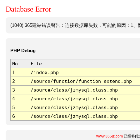
Database Error
(1040) 365建站错误警告：连接数据库失败，可能的原因：1、数
PHP Debug
No.
File
1
/index.php
2
/source/function/function_extend.php
3
/source/class/jzmysql.class.php
4
/source/class/jzmysql.class.php
5
/source/class/jzmysql.class.php
6
/source/class/jzmysql.class.php
www.365jz.com
已经将此